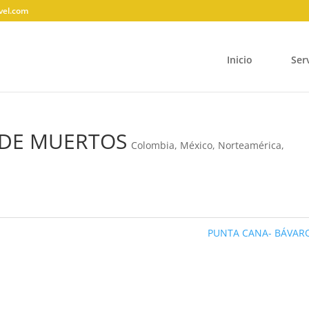
vel.com
Inicio
Ser
A DE MUERTOS
Colombia
,
México
,
Norteamérica
,
PUNTA CANA- BÁVA