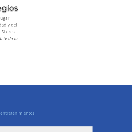
egios
lugar.
dad y del
 Si eres
b te da la
y entretenimientos.