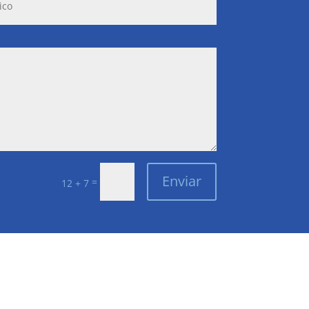
Enviar
=
12 + 7