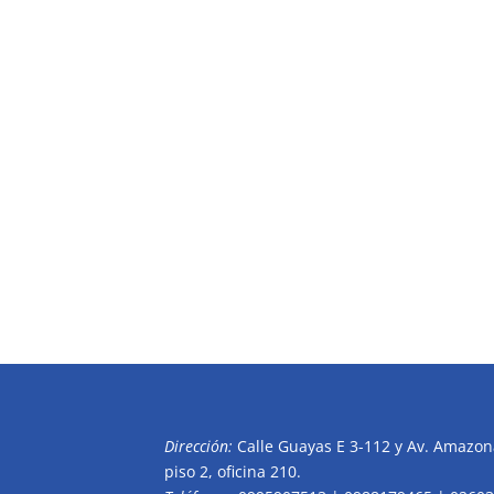
Dirección:
Calle Guayas E 3-112 y Av. Amazona
piso 2, oficina 210.