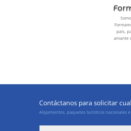
Form
Somos
Formamos
país, p
amante d
Contáctanos para solicitar cua
Alojamientos, paquetes turísticos nacionales e 