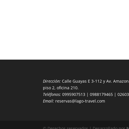
Dirección:
Calle Guayas E 3-112 y Av. Amazona
piso 2, oficina 210.
Teléfonos:
0995907513 | 0988179465 | 0260
Email:
reservas@lago-travel.com
© Derechos reservados | Desarrollado por
M