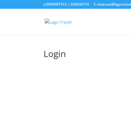
0995907513 | 026034174
reservas@lago-trav
Login
Nombre de usuario o E-mail
*
Contraseña
*
Mantenme conectado