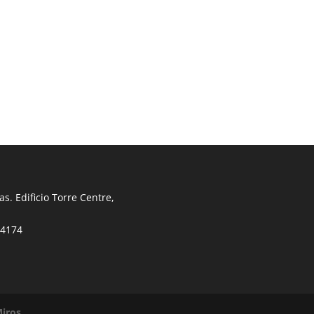
s. Edificio Torre Centre,
34174
iros