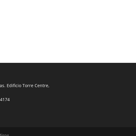
s. Edificio Torre Centre,
34174
iros