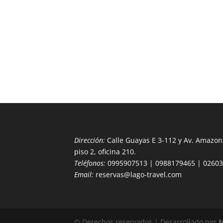
Dirección:
Calle Guayas E 3-112 y Av. Amazona
piso 2, oficina 210.
Teléfonos:
0995907513 | 0988179465 | 0260
Email:
reservas@lago-travel.com
© Derechos reservados | Desarrollado por
M