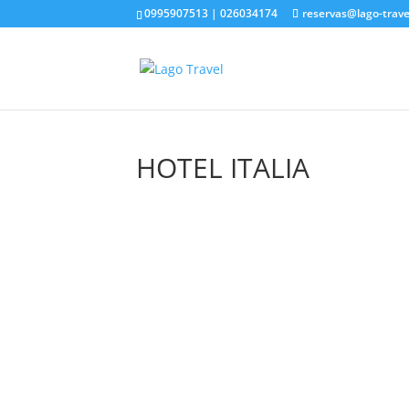
0995907513 | 026034174
reservas@lago-trav
HOTEL ITALIA