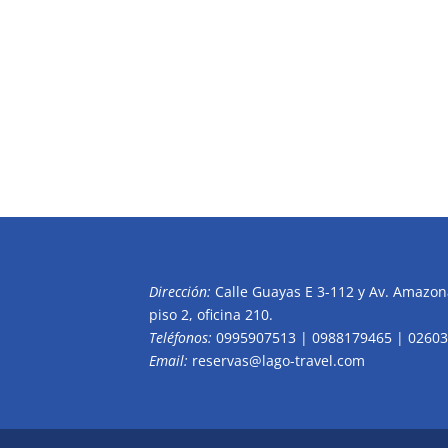
Dirección:
Calle Guayas E 3-112 y Av. Amazona
piso 2, oficina 210.
Teléfonos:
0995907513 | 0988179465 | 0260
Email:
reservas@lago-travel.com