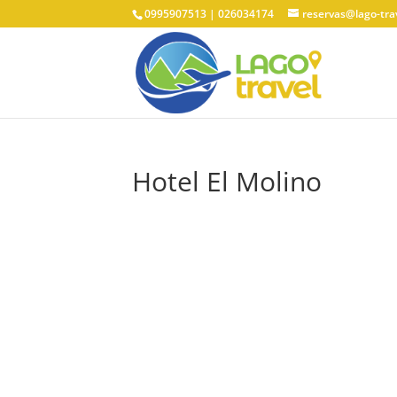
0995907513 | 026034174
reservas@lago-tra
Hotel El Molino