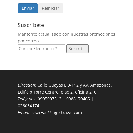
Suscríbete
Mantente actualizado con nuestras promociones
por correo
Dirección:
Calle Guayas E 3-112 y Av. Amazonas.
Edificio Torre Centre, piso 2, oficina 210.
Teléfonos:
0995907513 | 0988179465 |
026034174
Email:
reservas@lago-travel.com