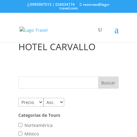
0995907513 | 026034174
reservas@lago-
travel.com
HOTEL CARVALLO
Categorías de Tours
Norteamérica
México