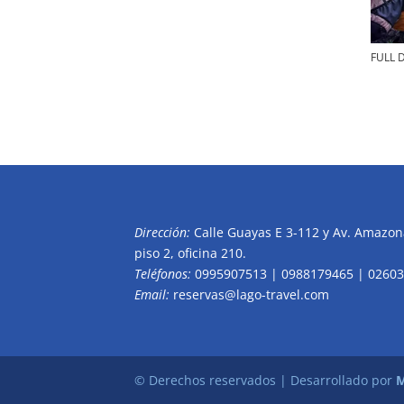
FULL D
Dirección:
Calle Guayas E 3-112 y Av. Amazona
piso 2, oficina 210.
Teléfonos:
0995907513 | 0988179465 | 0260
Email:
reservas@lago-travel.com
© Derechos reservados | Desarrollado por
M