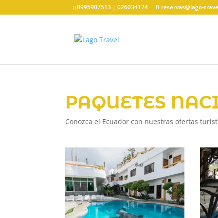
0995907513 | 026034174
reservas@lago-trav
PAQUETES NAC
Conozca el Ecuador con nuestras ofertas turís